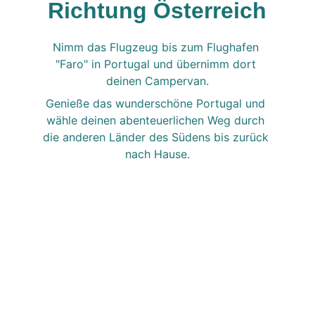
Richtung Österreich
Nimm das Flugzeug bis zum Flughafen 
"Faro" in Portugal und übernimm dort 
deinen Campervan.
Genieße das wunderschöne Portugal und 
wähle deinen abenteuerlichen Weg durch 
die anderen Länder des Südens bis zurück 
nach Hause.
Mindest-Miedauer: 
14 Tage
Kosten: 
One-Way-Roadtrips kosten 
60,-/Tag mehr - zusätzlich zum 
Tagespreis. (Langzeit-Rabatt 
möglich.)
Vollkasko: 
im Mietpreis inbegriffen
Parkmöglichkeit für eigenes Auto: 
in 