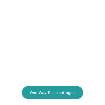
von Österreich 
nach Portugal 
oder
 von Portugal nach 
Österreich
Mit dem Camper in einem Land starten - 
und dann den Camper in  einem anderen 
Land  zurückgeben.
One-Way-Reise anfragen