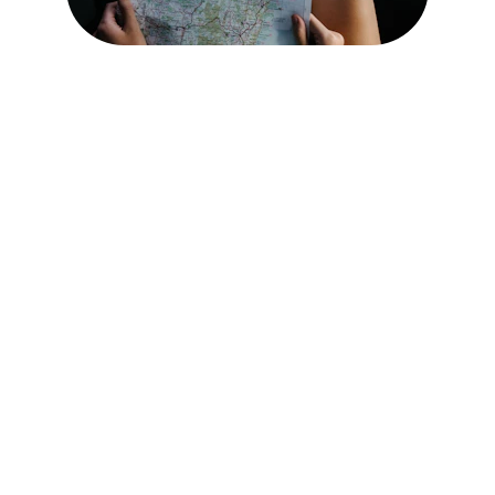
Eine Reise,  
zwei Varianten, 
viele 
Möglichkeiten
Der Weg zwischen Portugal und 
Österreich bietet unzählige Routen:
durch die Alpen, entlang des Atlantiks, 
durch kleine Orte, weite Landschaften 
und stille Nächte.